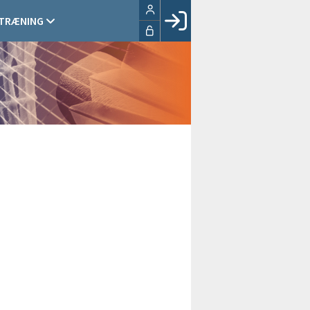
 TRÆNING
Facebook login
Husk mig
Glemt password
Opret profil
LOG IND