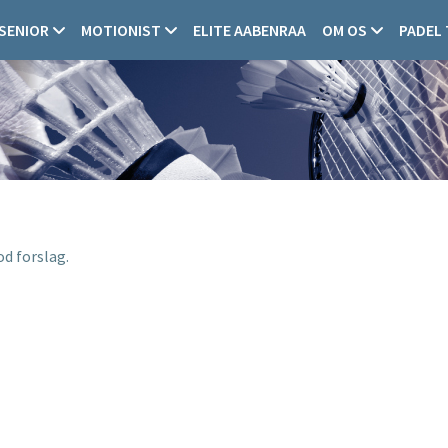
SENIOR
MOTIONIST
ELITE AABENRAA
OM OS
PADEL
od forslag.