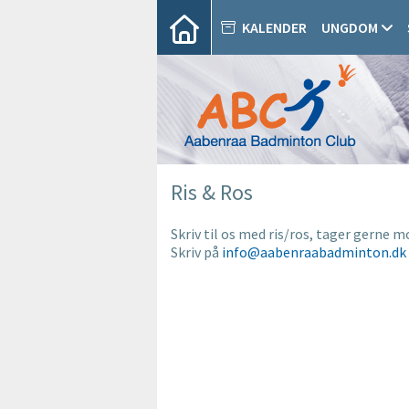
KALENDER
UNGDOM
Ris & Ros
Skriv til os med ris/ros, tager gerne m
Skriv på
info@aabenraabadminton.dk