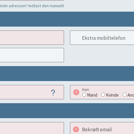
finde adressen? Indtast den manuelt
Ekstra mobiltelefon
Køn
Mand
Kvinde
And
Bekræft email