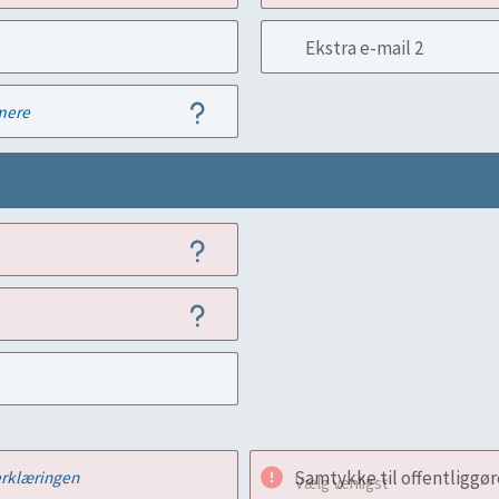
Ekstra e-mail 2
mere
Samtykke til offentliggøre
rklæringen
Vælg venligst