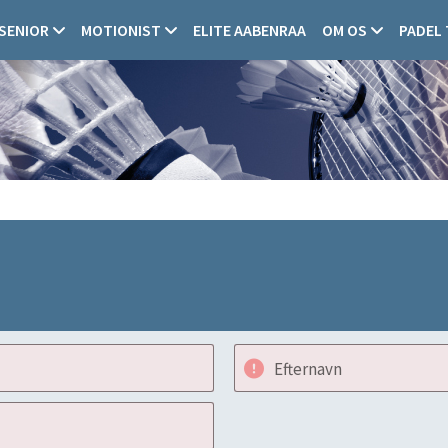
SENIOR
MOTIONIST
ELITE AABENRAA
OM OS
PADEL
Efternavn