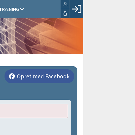
 TRÆNING
Facebook login
Husk mig
Glemt password
Opret profil
LOG IND
Opret med Facebook