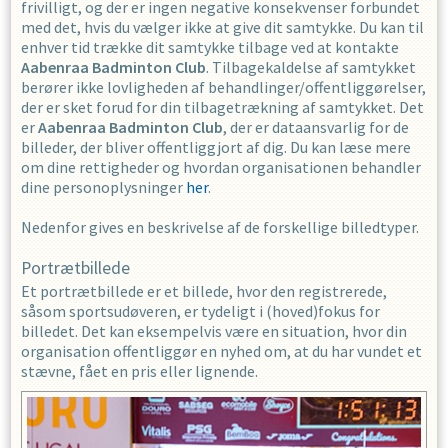
frivilligt, og der er ingen negative konsekvenser forbundet
med det, hvis du vælger ikke at give dit samtykke. Du kan til
enhver tid trække dit samtykke tilbage ved at kontakte
Aabenraa Badminton Club
. Tilbagekaldelse af samtykket
berører ikke lovligheden af behandlinger/offentliggørelser,
der er sket forud for din tilbagetrækning af samtykket. Det
er
Aabenraa Badminton Club
, der er dataansvarlig for de
billeder, der bliver offentliggjort af dig. Du kan læse mere
om dine rettigheder og hvordan organisationen behandler
dine personoplysninger
her
.
Nedenfor gives en beskrivelse af de forskellige billedtyper.
Portrætbillede
Et portrætbillede er et billede, hvor den registrerede,
såsom sportsudøveren, er tydeligt i (hoved)fokus for
billedet. Det kan eksempelvis være en situation, hvor din
organisation offentliggør en nyhed om, at du har vundet et
stævne, fået en pris eller lignende.